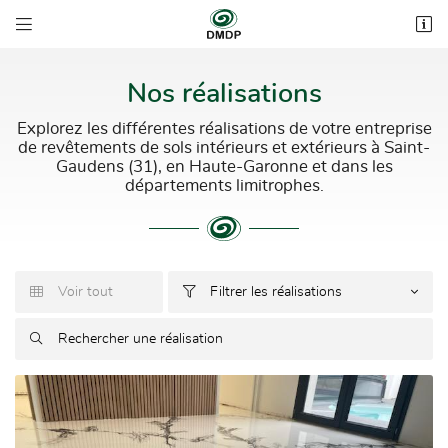


3 bis impasse des Rous
31800 Estancarbon
05 62 00 53 44
Nos réalisations
Explorez les différentes réalisations de votre entreprise
de revêtements de sols intérieurs et extérieurs à Saint-
Gaudens (31), en Haute-Garonne et dans les
départements limitrophes.
Voir tout
Filtrer les réalisations



Adresse email de réception


Recopier le code ci-contre
Rafraîchir le captcha
