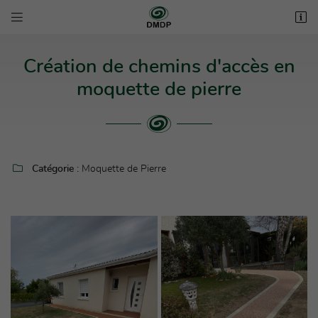


3 bis impasse des Rous
31800 Estancarbon
05 62 00 53 44
Création de chemins d'accès en
moquette de pierre

Catégorie :
Moquette de Pierre

Adresse email de réception

Recopier le code ci-contre
Rafraîchir le captcha
