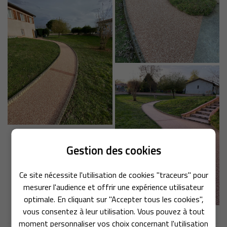
ACCUEIL
Gestion des cookies
UETTE DE PIERRE
Une question
RÉSINE
Ce site nécessite l'utilisation de cookies "traceurs" pour
mesurer l'audience et offrir une expérience utilisateur
ETANCHÉITÉ
optimale. En cliquant sur "Accepter tous les cookies",
05 62 00 53 44
PDM / ACOUSTIQUE / GOMME
vous consentez à leur utilisation. Vous pouvez à tout
moment personnaliser vos choix concernant l'utilisation
 AMÉNAGEMENTS EXTÉRIEURS
06 49 51 38 86