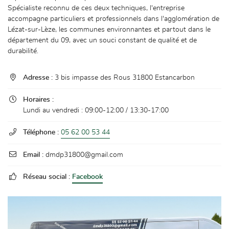
Spécialiste reconnu de ces deux techniques, l'entreprise
accompagne particuliers et professionnels dans l'agglomération de
Lézat-sur-Lèze, les communes environnantes et partout dans le
département du 09, avec un souci constant de qualité et de
En cochant cette case, vous consentez à recevoir nos propositions commerciales à
durabilité.
l'adresse email indiqué ci-dessus. Vous pouvez vous désinscrire à tout moment en
utilisant
le formulaire de désinscription
.

Adresse :
3 bis impasse des Rous 31800 Estancarbon
INSCRIPTION

Horaires :
Lundi au vendredi : 09:00-12:00 / 13:30-17:00

Téléphone :
05 62 00 53 44

Email :
dmdp31800@gmail.com

Réseau social :
Facebook