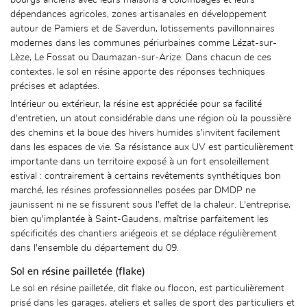
ONTACT / DEVIS
dépendances agricoles, zones artisanales en développement
autour de Pamiers et de Saverdun, lotissements pavillonnaires
modernes dans les communes périurbaines comme Lézat-sur-
Lèze, Le Fossat ou Daumazan-sur-Arize. Dans chacun de ces
contextes, le sol en résine apporte des réponses techniques
précises et adaptées.
Intérieur ou extérieur, la résine est appréciée pour sa facilité
d'entretien, un atout considérable dans une région où la poussière
des chemins et la boue des hivers humides s'invitent facilement
dans les espaces de vie. Sa résistance aux UV est particulièrement
importante dans un territoire exposé à un fort ensoleillement
estival : contrairement à certains revêtements synthétiques bon
marché, les résines professionnelles posées par DMDP ne
jaunissent ni ne se fissurent sous l'effet de la chaleur. L'entreprise,
bien qu'implantée à Saint-Gaudens, maîtrise parfaitement les
spécificités des chantiers ariégeois et se déplace régulièrement
dans l'ensemble du département du 09.
Sol en résine pailletée (flake)
Le sol en résine pailletée, dit flake ou flocon, est particulièrement
prisé dans les garages, ateliers et salles de sport des particuliers et