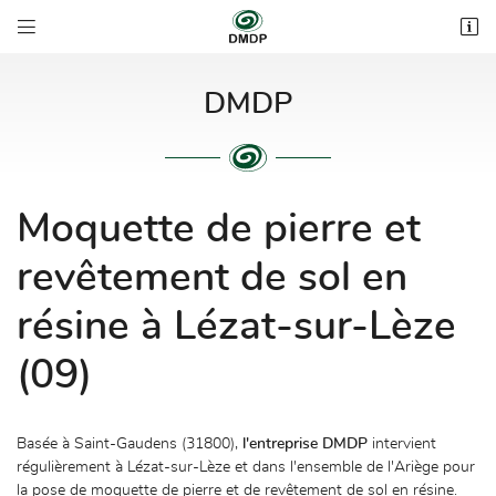


3 bis impasse des Rous
31800 Estancarbon
05 62 00 53 44
DMDP
Moquette de pierre et
revêtement de sol en
résine à Lézat-sur-Lèze

Adresse email de réception
(09)

Recopier le code ci-contre
Basée à Saint-Gaudens (31800),
l'entreprise DMDP
intervient
Rafraîchir le captcha

régulièrement à Lézat-sur-Lèze et dans l'ensemble de l'Ariège pour
la pose de moquette de pierre et de revêtement de sol en résine.