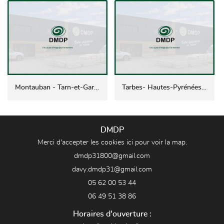
Montauban - Tarn-et-Garonne (82)
Tarbes- Hautes-Pyrénées (65)
DMDP
Merci d'accepter les cookies
ici
pour voir la map.
05 62 00 53 44
06 49 51 38 86
Horaires d'ouverture :