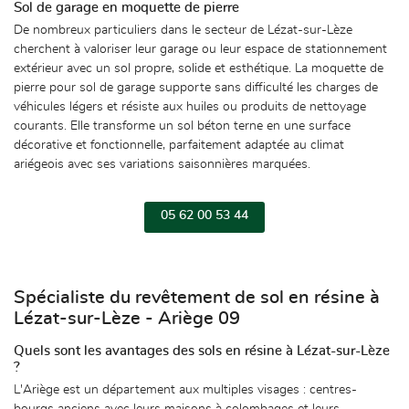
Sol de garage en moquette de pierre
ACCUEIL
De nombreux particuliers dans le secteur de Lézat-sur-Lèze
UETTE DE PIERRE
cherchent à valoriser leur garage ou leur espace de stationnement
Une question
extérieur avec un sol propre, solide et esthétique. La moquette de
RÉSINE
pierre pour sol de garage supporte sans difficulté les charges de
véhicules légers et résiste aux huiles ou produits de nettoyage
ETANCHÉITÉ
courants. Elle transforme un sol béton terne en une surface
05 62 00 53 44
PDM / ACOUSTIQUE / GOMME
décorative et fonctionnelle, parfaitement adaptée au climat
ariégeois avec ses variations saisonnières marquées.
 AMÉNAGEMENTS EXTÉRIEURS
06 49 51 38 86
 DE SOLS PROFESSIONNELS
05 62 00 53 44
FORMATIONS
davy.dmdp31@gmail
RÉALISATIONS
Spécialiste du revêtement de sol en résine à
Lézat-sur-Lèze - Ariège 09
PRODUITS
Rejoignez-nou
Quels sont les avantages des sols en résine à Lézat-sur-Lèze
ACTUALITÉS
?
AVIS
L'Ariège est un département aux multiples visages : centres-
bourgs anciens avec leurs maisons à colombages et leurs