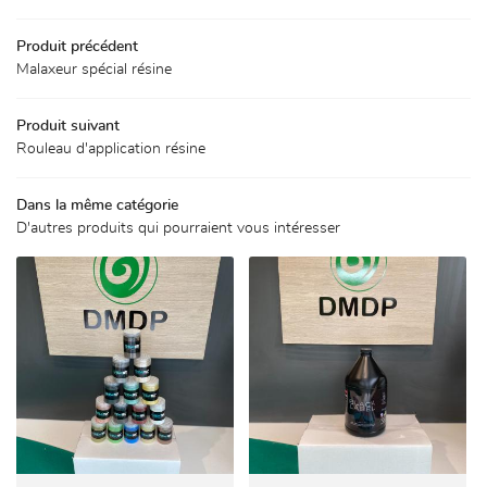
RÉSINE
ETANCHÉITÉ
Produit précédent
Malaxeur spécial résine
05 62 00 53 44
PDM / ACOUSTIQUE / GOMME
 AMÉNAGEMENTS EXTÉRIEURS
Produit suivant
06 49 51 38 86
Rouleau d'application résine
 DE SOLS PROFESSIONNELS
FORMATIONS
Dans la même catégorie
D'autres produits qui pourraient vous intéresser
davy.dmdp31@gmail
RÉALISATIONS
PRODUITS
Rejoignez-nou
ACTUALITÉS
AVIS
ONTACT / DEVIS