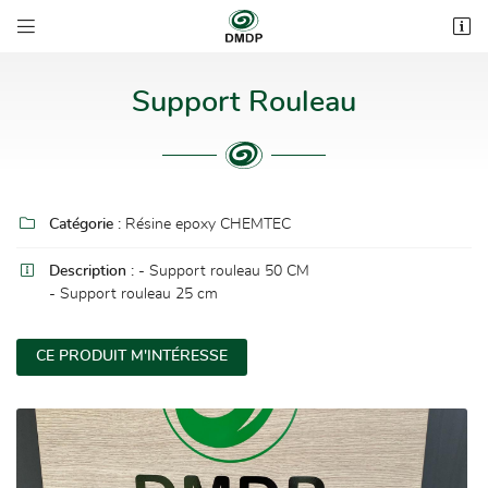


3 bis impasse des Rous
31800 Estancarbon
05 62 00 53 44
Support Rouleau

Catégorie :
Résine epoxy CHEMTEC

Description :
- Support rouleau 50 CM
- Support rouleau 25 cm

Adresse email de réception
CE PRODUIT M'INTÉRESSE

Recopier le code ci-contre
Rafraîchir le captcha
