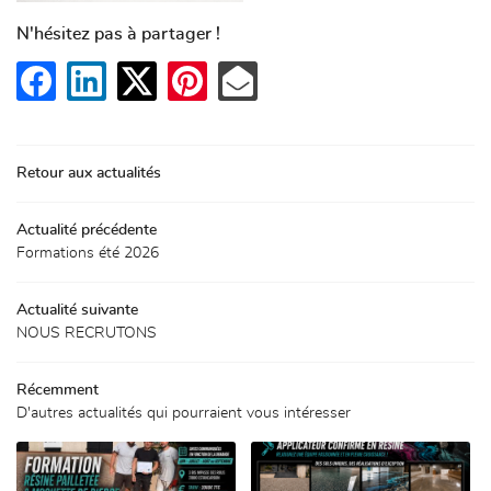
 DE SOLS PROFESSIONNELS
N'hésitez pas à partager !
FORMATIONS
davy.dmdp31@gmail
RÉALISATIONS
PRODUITS
Rejoignez-nou
Retour aux actualités
ACTUALITÉS
AVIS
Actualité précédente
Formations été 2026
ONTACT / DEVIS
Actualité suivante
NOUS RECRUTONS
Récemment
D'autres actualités qui pourraient vous intéresser