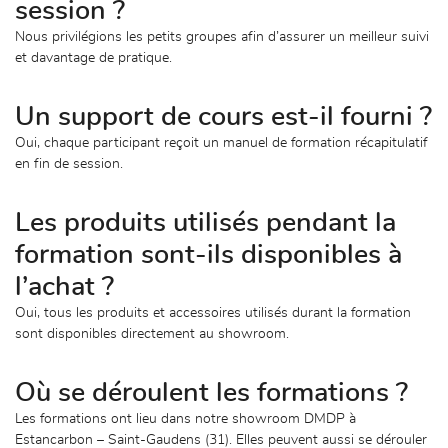
session ?
Nous privilégions les petits groupes afin d’assurer un meilleur suivi
et davantage de pratique.
En cochant cette case, vous consentez à recevoir nos propositions commerciales à
l'adresse email indiqué ci-dessus. Vous pouvez vous désinscrire à tout moment en
Un support de cours est-il fourni ?
utilisant
le formulaire de désinscription
.
Oui, chaque participant reçoit un manuel de formation récapitulatif
INSCRIPTION
en fin de session.
Les produits utilisés pendant la
formation sont-ils disponibles à
l’achat ?
Oui, tous les produits et accessoires utilisés durant la formation
sont disponibles directement au showroom.
Où se déroulent les formations ?
Les formations ont lieu dans notre showroom DMDP à
Estancarbon – Saint-Gaudens (31). Elles peuvent aussi se dérouler