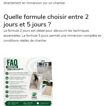
directement en immersion sur un chantier.
Quelle formule choisir entre 2
jours et 5 jours ?
La formule 2 jours est idéale pour découvrir les techniques
essentielles. La formule 5 jours permet une immersion complète en
conditions réelles de chantier.
ACCUEIL
UETTE DE PIERRE
Une question
RÉSINE
ETANCHÉITÉ
05 62 00 53 44
PDM / ACOUSTIQUE / GOMME
 AMÉNAGEMENTS EXTÉRIEURS
06 49 51 38 86