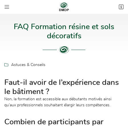


3 bis impasse des Rous
31800 Estancarbon
05 62 00 53 44
FAQ Formation résine et sols
décoratifs

Astuces & Conseils
Faut-il avoir de l’expérience dans

Adresse email de réception
le bâtiment ?
Non, la formation est accessible aux débutants motivés ainsi

Recopier le code ci-contre
qu’aux professionnels souhaitant élargir leurs compétences.
Rafraîchir le captcha

Combien de participants par